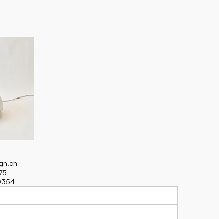
ign.ch
75
70354