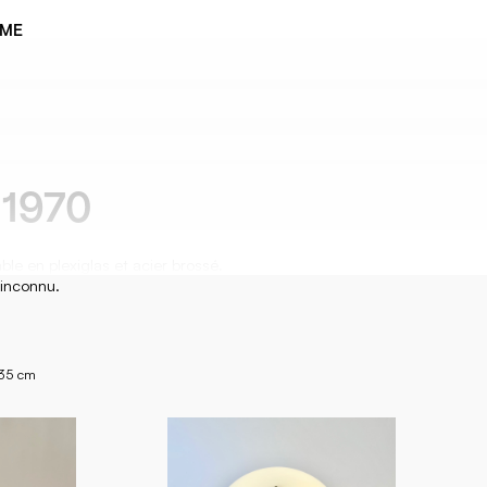
ÈME
1970
ble en plexiglas et acier brossé.
 inconnu.
 35 cm