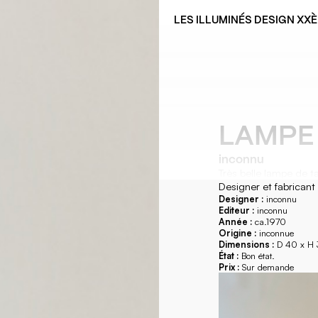
LES ILLUMINÉS DESIGN XX
LAMPE 
inconnu
Très belle lampe de ta
Designer et fabricant
Designer :
inconnu
Editeur :
inconnu
Année :
ca.1970
Origine :
inconnue
Dimensions :
D 40 x H
État :
Bon état.
Prix :
Sur demande